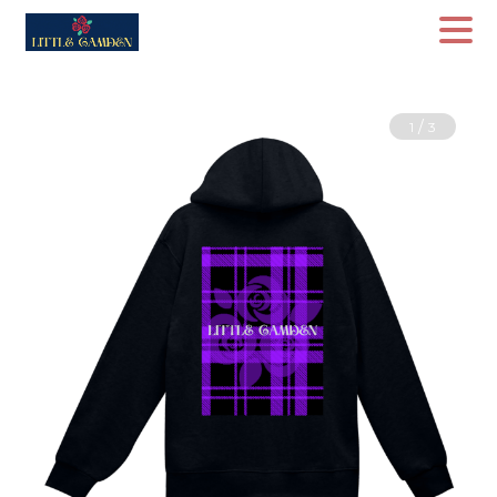
/
1
3