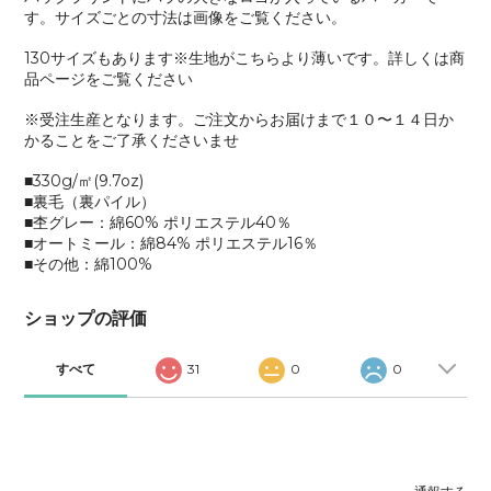
す。サイズごとの寸法は画像をご覧ください。
130サイズもあります※生地がこちらより薄いです。詳しくは商
品ページをご覧ください
※受注生産となります。ご注文からお届けまで１０〜１４日か
かることをご了承くださいませ
■330g/㎡(9.7oz)
■裏毛（裏パイル）
■杢グレー：綿60% ポリエステル40％
■オートミール：綿84% ポリエステル16％
■その他：綿100%
ショップの評価
すべて
31
0
0