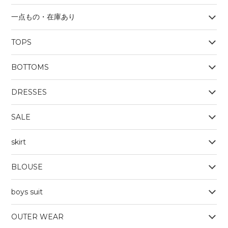
一点もの・在庫あり
TOPS
BOYS
BOTTOMS
OUTERWEAR
BOYS
Tシャツ
DRESSES
SALE
skirt
BLOUSE
boys suit
OUTER WEAR