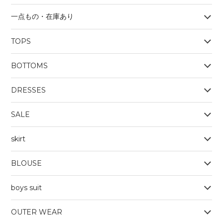
一点もの・在庫あり
TOPS
BOYS
BOTTOMS
OUTERWEAR
BOYS
Tシャツ
DRESSES
SALE
skirt
BLOUSE
boys suit
OUTER WEAR