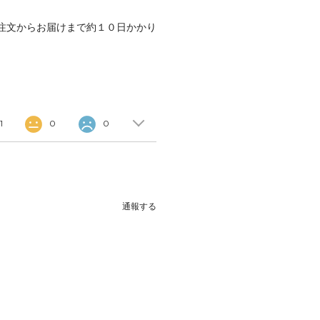
注文からお届けまで約１０日かかり
1
0
0
通報する