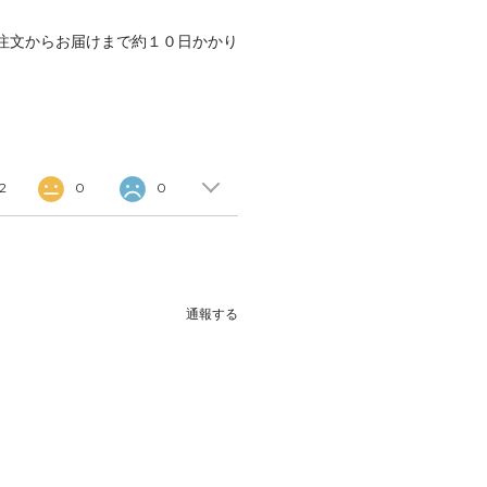
注文からお届けまで約１０日かかり
2
0
0
通報する