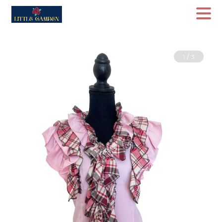
/
1
3