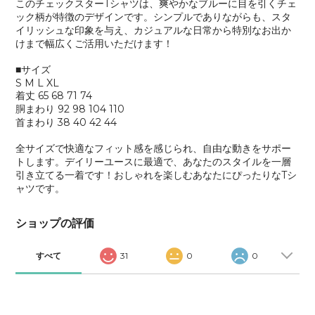
このチェックスターTシャツは、爽やかなブルーに目を引くチェ
ック柄が特徴のデザインです。シンプルでありながらも、スタ
イリッシュな印象を与え、カジュアルな日常から特別なお出か
けまで幅広くご活用いただけます！
■サイズ
S M L XL
着丈 65 68 71 74
胴まわり 92 98 104 110
首まわり 38 40 42 44
全サイズで快適なフィット感を感じられ、自由な動きをサポー
トします。デイリーユースに最適で、あなたのスタイルを一層
引き立てる一着です！おしゃれを楽しむあなたにぴったりなTシ
ャツです。
ショップの評価
すべて
31
0
0