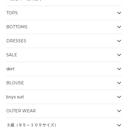
TOPS
BOYS
BOTTOMS
OUTERWEAR
BOYS
Tシャツ
DRESSES
SALE
skirt
BLOUSE
boys suit
OUTER WEAR
３歳（９５～１０５サイズ）