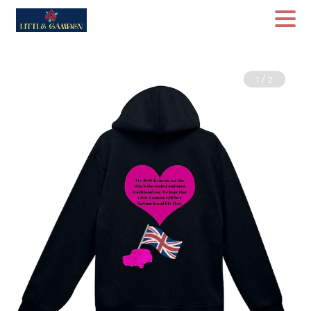
/
1
2