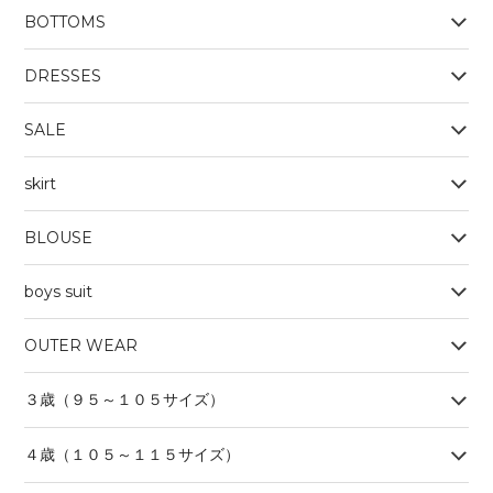
BOTTOMS
OUTERWEAR
BOYS
Tシャツ
DRESSES
SALE
skirt
BLOUSE
boys suit
OUTER WEAR
３歳（９５～１０５サイズ）
４歳（１０５～１１５サイズ）