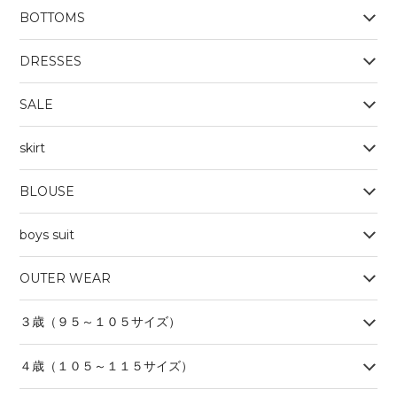
BOTTOMS
OUTERWEAR
BOYS
Tシャツ
DRESSES
SALE
skirt
BLOUSE
boys suit
OUTER WEAR
３歳（９５～１０５サイズ）
４歳（１０５～１１５サイズ）