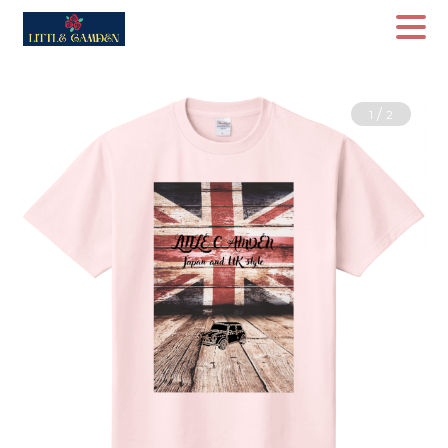
/
1
2