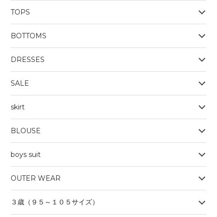
TOPS
BOYS
BOTTOMS
OUTERWEAR
BOYS
Tシャツ
DRESSES
SALE
skirt
BLOUSE
boys suit
OUTER WEAR
３歳（９５～１０５サイズ）