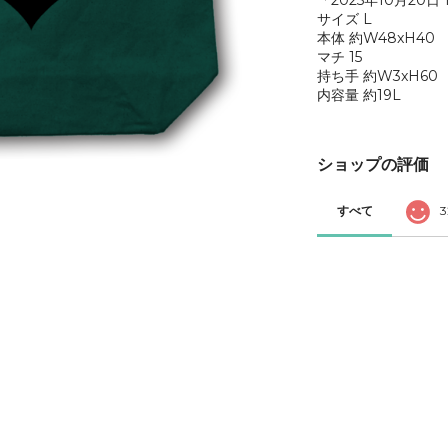
「2025年10月20日
サイズ L
本体 約W48xH40
マチ 15
持ち手 約W3xH60
内容量 約19L
ショップの評価
すべて
3