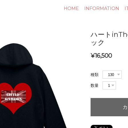
HOME
INFORMATION
I
ハートinTh
ック
¥16,500
種類
数量
カ