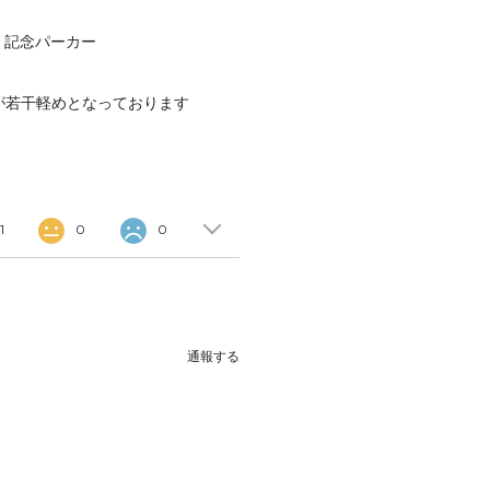
ay 記念パーカー
地が若干軽めとなっております
1
0
0
通報する