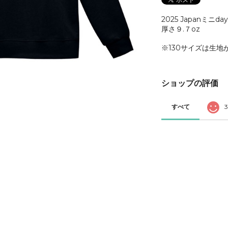
2025 Japanミニd
厚さ９.７oz
※130サイズは生
ショップの評価
すべて
3