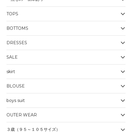
TOPS
BOYS
BOTTOMS
OUTERWEAR
BOYS
Tシャツ
DRESSES
SALE
skirt
BLOUSE
boys suit
OUTER WEAR
３歳（９５～１０５サイズ）