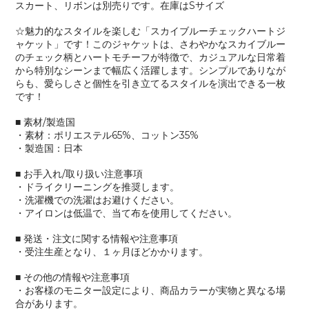
スカート、リボンは別売りです。在庫はSサイズ
☆魅力的なスタイルを楽しむ「スカイブルーチェックハートジ
ャケット」です！このジャケットは、さわやかなスカイブルー
のチェック柄とハートモチーフが特徴で、カジュアルな日常着
から特別なシーンまで幅広く活躍します。シンプルでありなが
らも、愛らしさと個性を引き立てるスタイルを演出できる一枚
です！
■ 素材/製造国
・素材：ポリエステル65%、コットン35%
・製造国：日本
■ お手入れ/取り扱い注意事項
・ドライクリーニングを推奨します。
・洗濯機での洗濯はお避けください。
・アイロンは低温で、当て布を使用してください。
■ 発送・注文に関する情報や注意事項
・受注生産となり、１ヶ月ほどかかります。
■ その他の情報や注意事項
・お客様のモニター設定により、商品カラーが実物と異なる場
合があります。