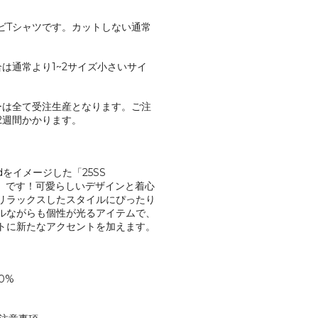
ビTシャツです。カットしない通常
は通常より1~2サイズ小さいサイ
。
ーは全て受注生産となります。ご注
2週間かかります。
rlandをイメージした「25SS
チビT」です！可愛らしいデザインと着心
リラックスしたスタイルにぴったり
ルながらも個性が光るアイテムで、
トに新たなアクセントを加えます。
0%