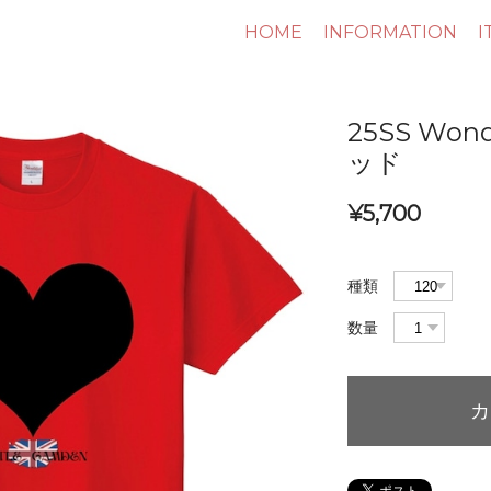
HOME
INFORMATION
I
25SS Wond
ッド
¥5,700
種類
数量
カ