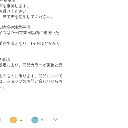
い注意事項
グを推奨します。
お避けください。
、当て布を使用してください。
する情報や注意事項
イズは2〜3営業日以内に発送いた
受注生産となり、1ヶ月ほどかかり
意事項
設定により、商品カラーが実物と異
。
用のものに限ります。商品について
は、ショップのお問い合わせからお
い。
1
0
0